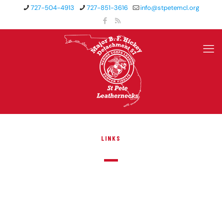
727-504-4913
727-851-3616
info@stpetemcl.org
LINKS
2020
A better
future