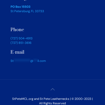
PO Box 15503
St Petersburg, FL 33733
Phone
(727) 504-4913
(727) 851-3616
E-mail
St
************
@
***
il.com
StPeteMCL.org and St Pete Leathernecks | © 2000-2023 |
All Rights Reserved